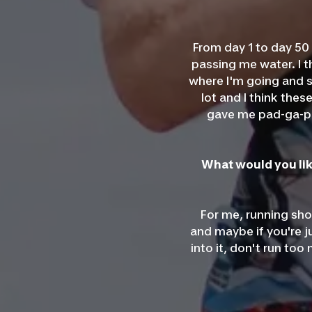
From day 1 to day 50 
passing me water. I t
where I'm going and 
lot and I think the
gave me pad-ga-po
What would you lik
For me, running shou
and maybe if you're ju
into it, don't run too