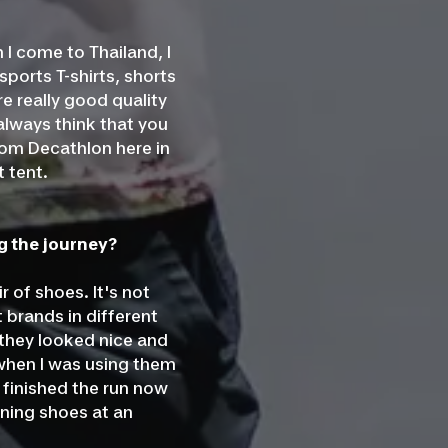
 I come to Thailand, I
ports T-shirts, shorts
e really good quality
always think that you
rom Decathlon here in
 tent.
g the journey?
r of shoes. It's not
 brands in different
 they looked nice and
 when I was using them
e finished the run now
nning shoes at an