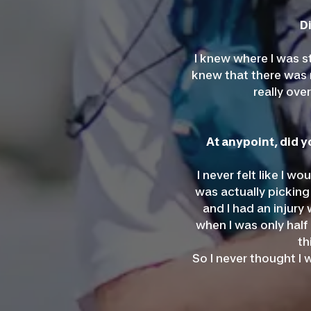
D
I knew where I was st
knew that there was n
really ove
At anypoint, did y
I never felt like I w
was actually picking
and I had an injury 
when I was only half 
th
So I never thought I 