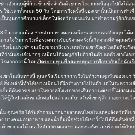
่งชาวอังกฤษผู้ที่ก้าวข้ามขีดจำกัดด้วยการวิ่งจากเหนือสุดไปถึงใ
 ใช้เวลาทั้งหมด 50 วัน โดยการวิ่งครั้งนี้ของเขานั้นเป็นการทำเพื
เป็นทุนการศึกษาแก่เด็กๆในจังหวัดขอนแก่น มาทำความรู้จักกับเข
33 ปี มาจากเมือง Preston ทางตอนเหนือของประเทศอังกฤษ ได้มา
ลใจในการวิ่งเพื่อระดมทุนรับบริจาคครั้งนี้เกิดจากที่ตัวคุณคริสนั้
วิ่งเป็นประจำ จนเมื่อเขามาถึงประเทศไทยเขาจึงผุดไอเดียที่จะวิ่ง
ันทีว่ามันจะเจ๋งมากๆ เหมือนได้ผจญภัยไปด้วยในตัว แต่ตัวเขายั
ด้อะไรมากกว่านี้ โดย
เปิดระดมทุนเพื่อสมทบทุนการศึกษากับเด็กนักเ
งเขาในเส้นทางนี้ คุณคริสเริ่มจากการวิ่งไปทำงานทุกวันของเขา วัน
ย์ สิ่งเหล่านี้ทำให้เขาเหมือนได้ฝึกร่างกายไปในตัว แต่ในระหว่างเ
าดเจ็บที่ต้นขาของเขาในช่วงครึ่งแรกของเส้นทาง แต่เขาก็ไม่ยอมแพ้ท
ด้รู้สึกปวดต้นขาอีกต่อไปแล้ว แต่มีบางวันที่เขารู้สึกว่าอยากจะวิ่
นั้น คุณคริส ได้รับคำถามมากมายจากคนไทยในแต่ละจังหวัดที่เขาว
 บางคนมอบอาหาร และน้ำดื่มเพื่อช่วยให้เขาวิ่งไปให้ถึงเส้นชัยที่
ค้าขายผลไม้ เธอให้สัปปะรดแก่เขา และเธอยังร่วมบริจาคให้กับการ