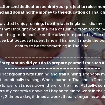
--------------------------------------------------------------------
ation and dedication behind your project to raise mo
nd and donating the money to the education of Thai ch
--------------------------------------------------------------------
ly that I enjoy running. I do it a lot in England. I did my f
r that I thought about the idea of running from top to b
ol thing to do and I liked the adventure part of it. The c
 idea but because I spent time in Thailand it made the pe
charity to be for something in Thailand.
--------------------------------------------------------------------
 preparation did you do to prepare yourself for such a
--------------------------------------------------------------------
od background with running and trail running. Probably my
t specifically training. When I came to Thailand in Dece
e longer distances down there for training. Actually, so
e my car broke down so I began to run to work in the 
, 2 times a day, 5 times a week. It really began as accid