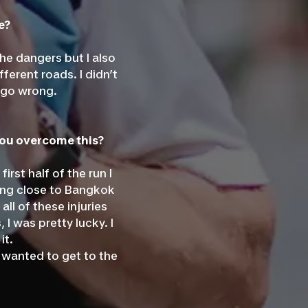
e?
he dangers but I also
ferent roads. I didn’t
d go wrong.
 you overcome this?
irst half of the run I
ting close to Bangkok
all of these injuries
 I was pretty lucky. I
it.
y wanted to get to the