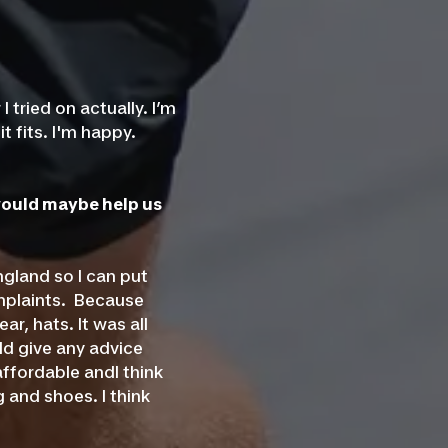
I tried on actually. I’m
 fits. I'm happy.
 would maybe help us
ngland so I can put
omplaints. Because
r, hats. It was all
ld give any advice
affordable andI think
 and shoes. I think