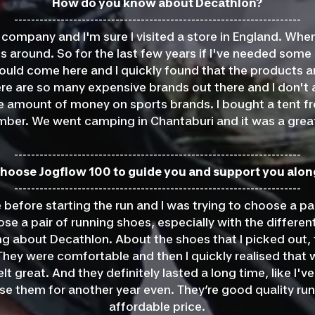
How do you know about Decathlon?
--------------------------------------------------------------------
a company and I'm sure I visited a store in England. When
 around. So for the last few years if I've needed some s
would come here and I quickly found that the products ar
ere are so many expensive brands out there and I don't 
 amount of money on sports brands. I bought a tent f
ber. We went camping in Chantaburi and it was a great
--------------------------------------------------------------------
hoose Jogflow 100 to guide you and support you alon
--------------------------------------------------------------------
e before starting the run and I was trying to choose a pai
se a pair of running shoes, especially with the different
ing about Decathlon. About the shoes that I picked out,
They were comfortable and then I quickly realised that
elt great. And they definitely lasted a long time, like I'v
l use them for another year even. They’re good quality ru
affordable price.