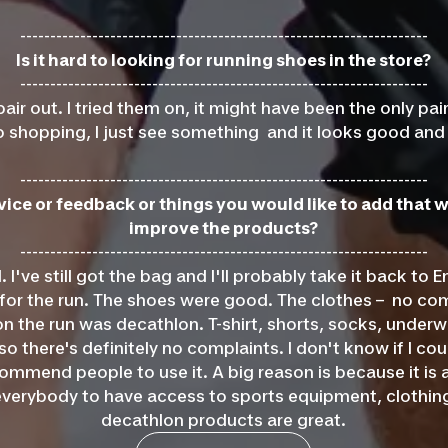
--------------------------------------------------------------------
Is it hard to looking for running shoes in the store?
--------------------------------------------------------------------
pair out. I tried them on, it might have been the only pair 
 shopping, I just see something and it looks good and it
--------------------------------------------------------------------
ice or feedback or things you would like to add that
improve the products?
--------------------------------------------------------------------
I've still got the bag and I'll probably take it back to E
 for the run. The shoes were good. The clothes – no c
on the run was decathlon. T-shirt, shorts, socks, underwea
o there's definitely no complaints. I don't know if I cou
mmend people to use it. A big reason is because it is 
 everybody to have access to sports equipment, clothing
decathlon products are great.