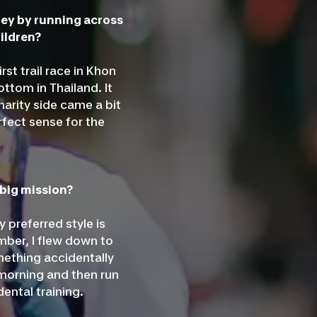
ney by running across
ildren?
irst trail race in Khon
ottom in Thailand. It
harity side came a bit
rfect sense for the
 big mission?
 preferred style is
mber, I flew down to
mething accidentally
morning and then run
ental training.