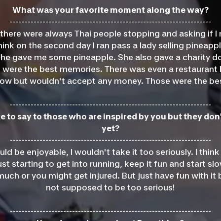
What was your favorite moment along the way?
--------------------------------------------------------------------
there were always Thai people stopping and asking if I 
hink on the second day I ran pass a lady selling pineap
she gave me some pineapple. She also gave a charity do
se were the best memories. There was even a restaurant I
w but wouldn't accept any money. Those were the bes
--------------------------------------------------------------------
e to say to those who are inspired by you but they don
yet?
--------------------------------------------------------------------
ld be enjoyable, I wouldn't take it too seriously. I think 
st starting to get into running, keep it fun and start slo
 much or you might get injured. But just have fun with it 
not supposed to be too serious!
--------------------------------------------------------------------