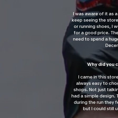
I was aware of it as 
keep seeing the stores
or running shoes, I 
for a good price. Th
need to spend a huge
Decem
Why did you c
I came in this stor
always easy to choo
shops. Not just talk
had a simple design. 
during the run they f
but I could stil