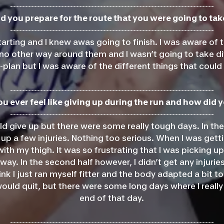
--------------------------------------------------------------------
id you prepare for the route that you were going to tak
--------------------------------------------------------------------
arting and I knew awas going to finish. I was aware of t
o other way around them and I wasn’t going to take dif
r-plan but I was aware of the different things that coul
--------------------------------------------------------------------
ou ever feel like giving up during the run and how did
--------------------------------------------------------------------
ould give up but there were some really tough days. In the f
 up a few injuries. Nothing too serious. When I was get
with my thigh. It was so frustrating that I was picking up 
way. In the second half however, I didn’t get any injuries,
ink I just ran myself fitter and the body adapted a bit to 
would quit, but there were some long days where I reall
end of that day.
--------------------------------------------------------------------