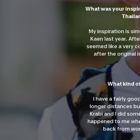
What was your inspir
Thaila
My inspiration is simp
Kaen last year. Afte
seemed like a very co
after the original
What kind of
I have a fairly go
longer distances bu
Krabi and I did som
happened to me wher
back from work