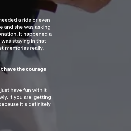
needed a ride or even
ple and she was asking
nation. It happened a
 was staying in that
t memories really.
't have the courage
just have fun with it
wly. If you are getting
because it's definitely